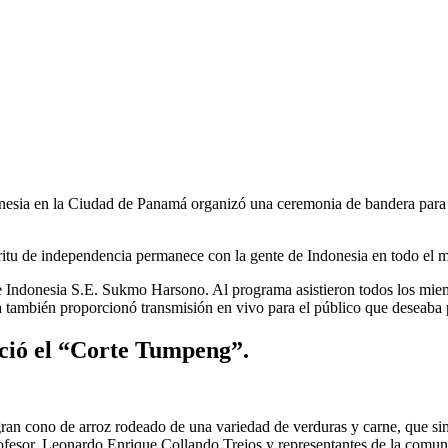
nesia en la Ciudad de Panamá organizó una ceremonia de bandera para L
íritu de independencia permanece con la gente de Indonesia en todo el m
 Indonesia S.E. Sukmo Harsono. Al programa asistieron todos los miem
también proporcionó transmisión en vivo para el público que deseaba p
ició el “Corte Tumpeng”.
n cono de arroz rodeado de una variedad de verduras y carne, que simbo
l profesor. Leonardo Enrique Collando Trejos y representantes de la 