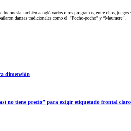
e Indonesia también acogió varios otros programas, entre ellos, juegos 
nia bailaron danzas tradicionales como el “Pocho-pocho” y “Maumere”.
a dimensión
 no tiene precio” para exigir etiquetado frontal claro