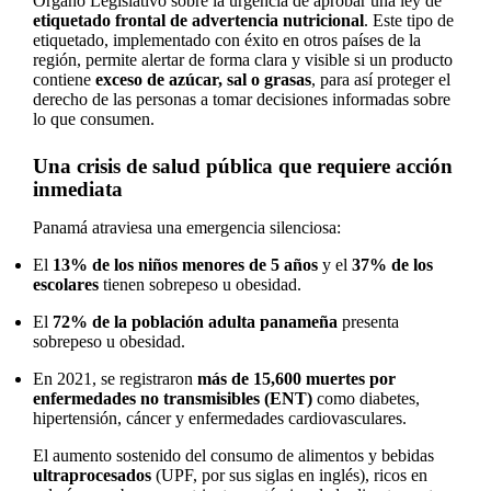
Órgano Legislativo sobre la urgencia de aprobar una ley de
etiquetado frontal de advertencia nutricional
. Este tipo de
etiquetado, implementado con éxito en otros países de la
región, permite alertar de forma clara y visible si un producto
contiene
exceso de azúcar, sal o grasas
, para así proteger el
derecho de las personas a tomar decisiones informadas sobre
lo que consumen.
Una crisis de salud pública que requiere acción
inmediata
Panamá atraviesa una emergencia silenciosa:
El
13% de los niños menores de 5 años
y el
37% de los
escolares
tienen sobrepeso u obesidad.
El
72% de la población adulta panameña
presenta
sobrepeso u obesidad.
En 2021, se registraron
más de 15,600 muertes por
enfermedades no transmisibles (ENT)
como diabetes,
hipertensión, cáncer y enfermedades cardiovasculares.
El aumento sostenido del consumo de alimentos y bebidas
ultraprocesados
(UPF, por sus siglas en inglés), ricos en